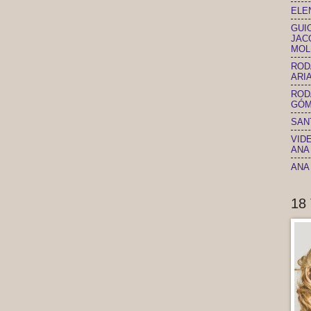
ELEN
GUI
JAC
MOL
ROD
ARIA
ROD
GÓM
SAN
VID
ANA 
ANA 
18