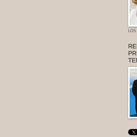
LOS
RE
PR
TE