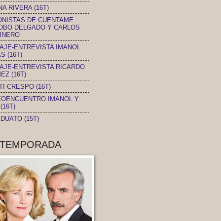
A RIVERA (16T)
ONISTAS DE CUENTAME
OBO DELGADO Y CARLOS
INERO
AJE-ENTREVISTA IMANOL
S (16T)
AJE-ENTREVISTA RICARDO
EZ (16T)
TI CRESPO (16T)
EOENCUENTRO IMANOL Y
(16T)
DUATO (15T)
 TEMPORADA