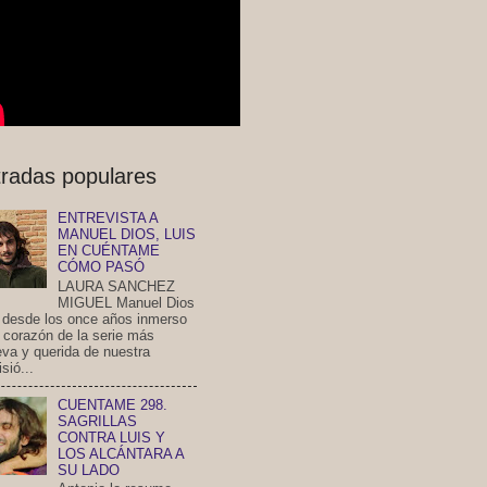
radas populares
ENTREVISTA A
MANUEL DIOS, LUIS
EN CUÉNTAME
CÓMO PASÓ
LAURA SANCHEZ
MIGUEL Manuel Dios
a desde los once años inmerso
l corazón de la serie más
eva y querida de nuestra
isió...
CUENTAME 298.
SAGRILLAS
CONTRA LUIS Y
LOS ALCÁNTARA A
SU LADO