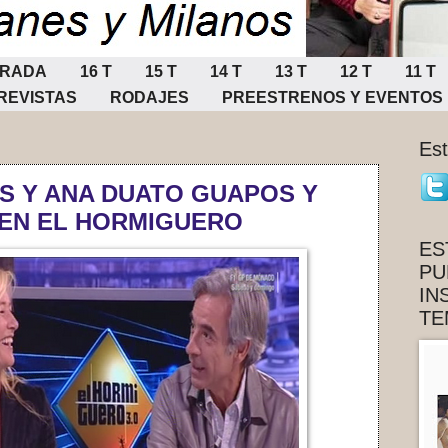
ORADA
16 T
15 T
14 T
13 T
12 T
11 T
REVISTAS
RODAJES
PREESTRENOS Y EVENTOS
Es
S Y ANA DUATO GUAPOS Y
 EN EL HORMIGUERO
ES
PU
IN
TE