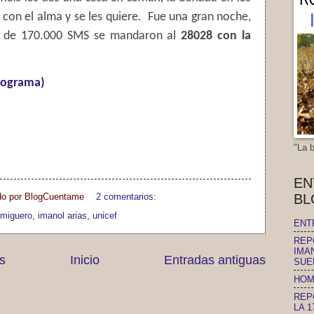
con el alma y se les quiere.
Fue una gran noche,
 de 170.000 SMS se mandaron al
28028 con la
programa)
"La 
EN
BL
do por
BlogCuentame
2 comentarios:
rmiguero
,
imanol arias
,
unicef
ENT
REP
IMA
s
Inicio
Entradas antiguas
SUE
HOM
REP
LA 