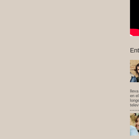
Ent
llev
en e
long
telev