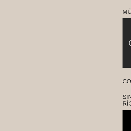
MÚ
CO
SI
RÍ