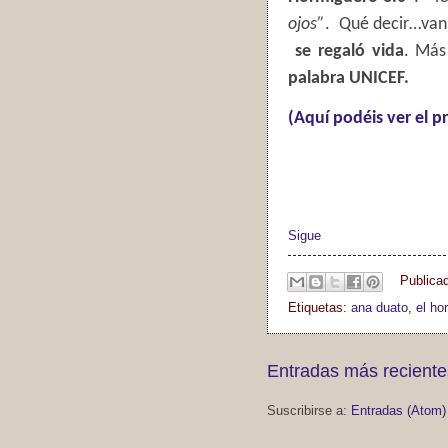
ojos”
.
Qué decir…van 
se regaló vida
. Más
palabra UNICEF.
(Aquí podéis ver el 
Sigue
Publica
Etiquetas:
ana duato
,
el ho
Entradas más reciente
Suscribirse a:
Entradas (Atom)