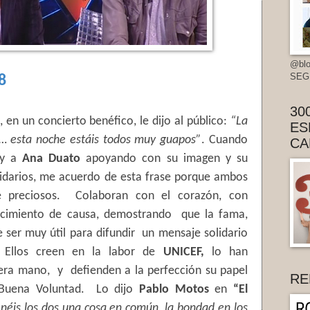
@blo
SEG
8
30
 en un concierto benéfico, le dijo al público:
“La
ES
za… esta noche estáis todos muy guapos”
. Cuando
CA
y a
Ana Duato
apoyando con su imagen y su
lidarios, me acuerdo de esta frase porque ambos
 preciosos.
Colaboran con el corazón, con
cimiento de causa, demostrando
que la fama,
 ser muy útil para difundir un mensaje solidario
. Ellos creen en la labor de
UNICEF,
lo han
era mano,
y defienden a la perfección su papel
RE
Buena Voluntad.
Lo dijo
Pablo Motos
en
“El
néis los dos una cosa en común, la bondad en los