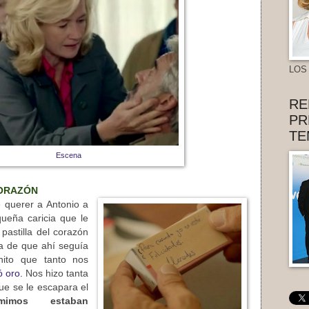
LOS
RE
PR
TE
Escena
CORAZÓN
 querer a Antonio a
ueña caricia que le
 pastilla del corazón
ta de que ahí seguía
nito que tanto nos
 oro.
Nos hizo tanta
que se le escapara el
imos estaban