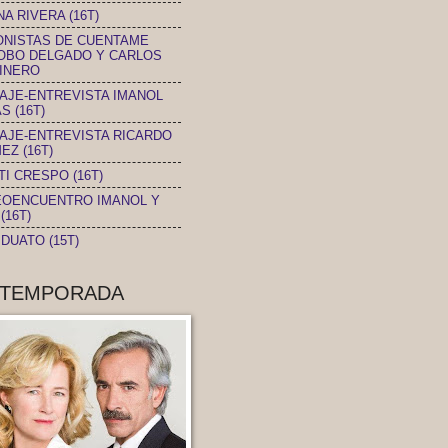
A RIVERA (16T)
ONISTAS DE CUENTAME
OBO DELGADO Y CARLOS
INERO
AJE-ENTREVISTA IMANOL
S (16T)
AJE-ENTREVISTA RICARDO
EZ (16T)
TI CRESPO (16T)
EOENCUENTRO IMANOL Y
(16T)
DUATO (15T)
 TEMPORADA