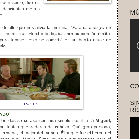
 buen susto, fue su
s doscientos metros
MÚ
o.
 detalle que nos alivió la morriña.
“Para cuando yo no
el regalo que Merche le dejaba para su corazón malito.
 pero también esto se convirtió en un bonito cruce de
nio.
CO
SI
ESCENA
RÍ
UNDO
 los dos se curase con una simple pastillita. A
Miguel,
rían tantos quebraderos de cabeza. Qué gran persona,
hermano, el mejor del mundo. Él sí que fue el héroe del