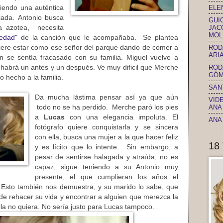
ELEN
riendo
una auténtica
iada.
Antonio busca
GUI
JAC
a azotea, necesita
MOL
iedad"
de la canción que le acompañaba. Se plantea
ROD
uiere estar como ese señor del parque dando de comer a
ARIA
 se sentía fracasado con su familia. Miguel vuelve a
ROD
 habrá un antes y un después. Ve muy dificil que Merche
GÓM
o hecho a la familia.
SAN
Da mucha lástima pensar así ya que aún
VID
ANA 
todo no se ha perdido. Merche paró los pies
a
Lucas
con una elegancia impoluta. El
ANA 
fotógrafo quiere conquistarla y se sincera
con ella, busca una mujer a la que hacer feliz
18
y es lícito que lo intente. Sin embargo, a
pesar de sentirse halagada y atraída, no es
capaz, sigue teniendo a su Antonio muy
presente; el que cumplieran los años el
Esto también nos demuestra, y su marido lo sabe, que
e rehacer su vida y encontrar a alguien que merezca la
lla no quiera. No sería justo para Lucas tampoco.