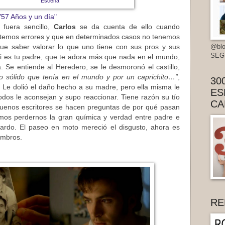
Escena
57 Años y un día"
 fuera sencillo,
Carlos
se da cuenta de ello cuando
temos errores y que en determinados casos no tenemos
@blo
ue saber valorar lo que uno tiene con sus pros y sus
SEG
si es tu padre, que te adora más que nada en el mundo,
a. Se entiende al Heredero, se le desmoronó el castillo,
o sólido que tenía en el mundo y por un caprichito…”
,
30
 Le dolió el daño hecho a su madre, pero ella misma le
ES
dos le aconsejan y supo reaccionar. Tiene razón su tío
CA
buenos escritores se hacen preguntas de por qué pasan
mos perdernos la gran química y verdad entre padre e
cardo. El paseo en moto mereció el disgusto, ahora es
ombros.
RE