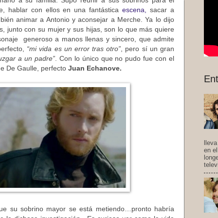
 mano a su familia. Supo reunir a sus sobrinos para el
, hablar con ellos en una fantástica
escena,
sacar a
bién animar a Antonio y aconsejar a Merche. Ya lo dijo
s, junto con su mujer y sus hijas, son lo que más quiere
sonaje generoso a manos llenas y sincero, que admite
erfecto,
“mi vida es un error tras otro”
, pero sí un gran
uzgar a un padre”
. Con lo único que no pudo fue con el
e De Gaulle, perfecto
Juan Echanove.
Ent
llev
en e
long
telev
 que su sobrino mayor se está metiendo…pronto habría