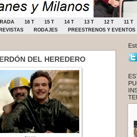
ORADA
16 T
15 T
14 T
13 T
12 T
11 T
REVISTAS
RODAJES
PREESTRENOS Y EVENTOS
Es
 PERDÓN DEL HEREDERO
ES
PU
IN
TE