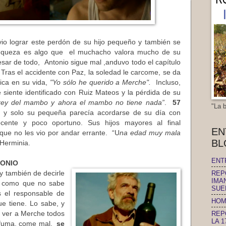
vio lograr este perdón de su hijo pequeño y también se
ranqueza es algo que el muchacho valora mucho de su
sar de todo, Antonio sigue mal ,anduvo todo el capítulo
 Tras el accidente con Paz, la soledad le carcome, se da
ica en su vida,
"Yo sólo he querido a Merche".
Incluso,
siente identificado con Ruiz Mateos y la pérdida de su
 rey del mambo y ahora el mambo no tiene nada”
.
57
"La 
ba y solo su pequeña parecía acordarse de su día con
ocente y poco oportuno. Sus hijos mayores al final
EN
que no les vio por andar errante. “U
na edad muy mala
BL
Herminia.
ENT
TONIO
REP
 y también de decirle
IMA
, como que no sabe
SUE
es el responsable de
HOM
ue tiene. Lo sabe, y
REP
il ver a Merche todos
LA 
, fuma, come mal,
se