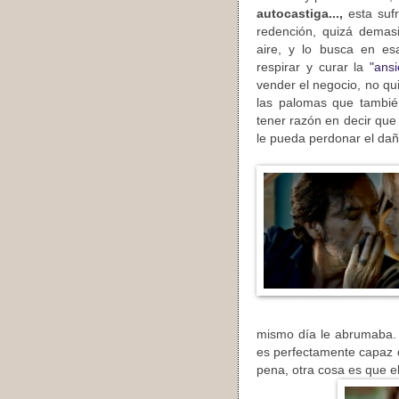
autocastiga...,
esta suf
redención, quizá demas
aire, y lo busca en es
respirar y curar la
"ans
vender el negocio, no q
las palomas que también
tener razón en decir que
le pueda perdonar el dañ
mismo día le abrumaba. 
es perfectamente capaz d
pena, otra cosa es que e