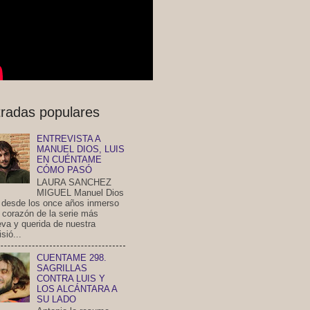
radas populares
ENTREVISTA A
MANUEL DIOS, LUIS
EN CUÉNTAME
CÓMO PASÓ
LAURA SANCHEZ
MIGUEL Manuel Dios
a desde los once años inmerso
l corazón de la serie más
eva y querida de nuestra
isió...
CUENTAME 298.
SAGRILLAS
CONTRA LUIS Y
LOS ALCÁNTARA A
SU LADO