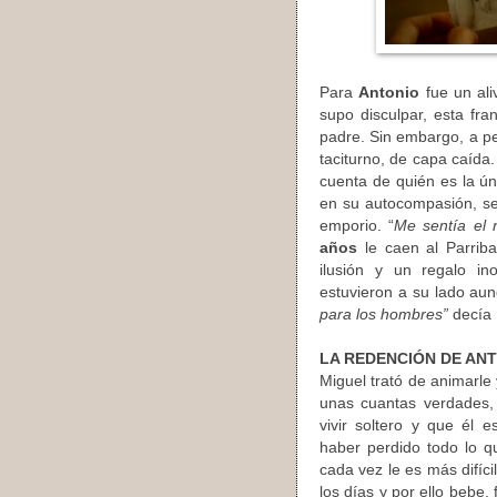
Para
Antonio
fue un ali
supo disculpar, esta f
padre. Sin embargo, a pe
taciturno, de capa caída.
cuenta de quién es la ún
en su autocompasión, se 
emporio. “
Me sentía el
años
le caen al Parri
ilusión y un regalo in
estuvieron a su lado aun
para los hombres”
decía 
LA REDENCIÓN DE AN
Miguel trató de animarle
unas cuantas verdades
vivir soltero y que él 
haber perdido todo lo q
cada vez le es más difíc
los días y por ello bebe