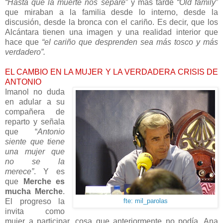
“Hasta que la muerte nos separe
” y más tarde
“Old family
”
que miraban a la familia desde lo interno, desde la
discusión, desde la bronca con el cariño. Es decir, que los
Alcántara tienen una imagen y una realidad interior que
hace que
“el cariño que desprenden sea más tosco y más
verdadero”.
EL CAMBIO EN LA MUJER Y LA VERDADERA CRISIS DE
ANTONIO
Imanol no duda
en adular a su
compañera de
reparto y señala
que “
Antonio
siente que tiene
una mujer que
no se la
merece”
. Y es
que
Merche es
mucha Merche
.
El progreso la
fte: mil_parolas
invita como
mujer a participar, cosa que anteriormente no podía. Ana