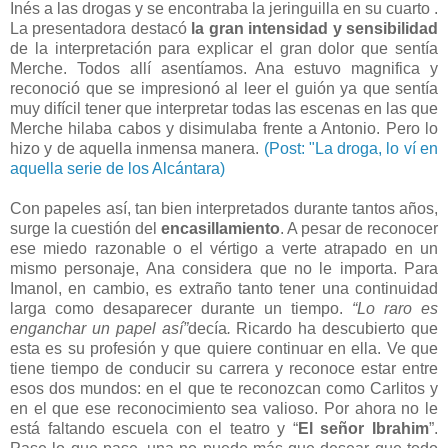
Inés a las drogas y se encontraba la jeringuilla en su cuarto .
La presentadora destacó
la gran intensidad y sensibilidad
de la interpretación para explicar el gran dolor que sentía
Merche. Todos allí asentíamos. Ana estuvo magnifica y
reconoció que se impresionó al leer el guión ya que sentía
muy difícil tener que interpretar todas las escenas en las que
Merche hilaba cabos y disimulaba frente a Antonio. Pero lo
hizo y de aquella inmensa manera.
(Post: "La droga, lo ví en
aquella serie de los Alcántara)
Con papeles así, tan bien interpretados durante tantos años,
surge la cuestión del
encasillamiento
. A pesar de reconocer
ese miedo razonable o el vértigo a verte atrapado en un
mismo personaje, Ana considera que no le importa. Para
Imanol, en cambio, es extraño tanto tener una continuidad
larga como desaparecer durante un tiempo.
“Lo raro es
enganchar un papel así”
decía
.
Ricardo ha descubierto que
esta es su profesión y que quiere continuar en ella. Ve que
tiene tiempo de conducir su carrera y reconoce estar entre
esos dos mundos: en el que te reconozcan como Carlitos y
en el que ese reconocimiento sea valioso. Por ahora no le
está faltando escuela con el teatro y “
El señor Ibrahim
”.