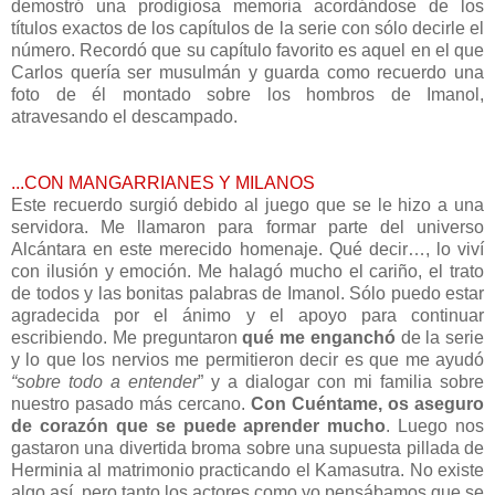
demostró una prodigiosa memoria acordándose de los
títulos exactos de los capítulos de la serie con sólo decirle el
número. Recordó que su capítulo favorito es aquel en el que
Carlos quería ser musulmán y guarda como recuerdo una
foto de él montado sobre los hombros de Imanol,
atravesando el descampado.
...CON MANGARRIANES Y MILANOS
Este recuerdo surgió debido al juego que se le hizo a una
servidora. Me llamaron para formar parte del universo
Alcántara en este merecido homenaje. Qué decir…, lo viví
con ilusión y emoción. Me halagó mucho el cariño, el trato
de todos y las bonitas palabras de Imanol. Sólo puedo estar
agradecida por el ánimo y el apoyo para continuar
escribiendo. Me preguntaron
qué me enganchó
de la serie
y lo que los nervios me permitieron decir es que me ayudó
“sobre todo a entender
” y a dialogar con mi familia sobre
nuestro pasado más cercano.
Con
Cuéntame, os aseguro
de corazón que se puede aprender mucho
. Luego nos
gastaron una divertida broma sobre una supuesta pillada de
Herminia al matrimonio practicando el Kamasutra. No existe
algo así, pero tanto los actores como yo pensábamos que se