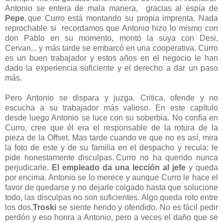
Antonio se entera de mala manera, gracias al espía de
Pepe
,
que Curro está montando su propia imprenta. Nada
reprochable si recordamos que Antonio hizo lo mismo con
don Pablo en su momento, montó la suya con Desi,
Cervan... y más tarde se embarcó en una cooperativa. Curro
es un buen trabajador y estos años en el negocio le han
dado la experiencia suficiente y el derecho a dar un paso
más.
Pero Antonio se dispara y juzga. Critica, ofende y no
escucha a su trabajador más valioso. En este capítulo
desde luego Antonio se luce con su soberbia. No confía en
Curro, cree que él era el responsable de la rotura de la
pieza de la Offset. Mas tarde cuando ve que no es así, mira
la foto de este y de su familia en el despacho y recula: le
pide honestamente disculpas.
Curro no ha querido nunca
perjudicarle.
El empleado da una lección al jefe
y queda
por encima. Antonio se lo merece y aunque Curro le hace el
favor de quedarse y no dejarle colgado hasta que solucione
todo, las disculpas no son suficientes. Algo queda roto entre
los dos,
Troski
se siente herido y ofendido. No es fácil pedir
perdón y eso honra a Antonio, pero a veces el daño que se