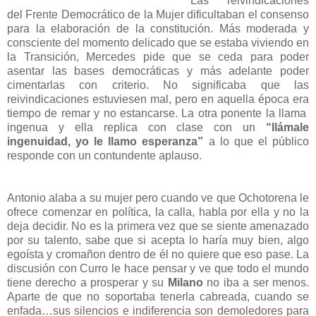
Las reivindicaciones
del Frente Democrático de la Mujer dificultaban el consenso
para la elaboración de la constitución. Más moderada y
consciente del momento delicado que se estaba viviendo en
la Transición, Mercedes pide que se ceda para poder
asentar las bases democráticas y más adelante poder
cimentarlas con criterio. No significaba que las
reivindicaciones estuviesen mal, pero en aquella época era
tiempo de remar y no estancarse. La otra ponente la llama
ingenua y ella replica con clase con un
“llámale
ingenuidad, yo le llamo esperanza”
a lo que el público
responde con un contundente aplauso.
Antonio alaba a su mujer pero cuando ve que Ochotorena le
ofrece comenzar en política, la calla, habla por ella y no la
deja decidir. No es la primera vez que se siente amenazado
por su talento, sabe que si acepta lo haría muy bien, algo
egoísta y cromañon dentro de él no quiere que eso pase. La
discusión con Curro le hace pensar y ve que todo el mundo
tiene derecho a prosperar y su
Milano
no iba a ser menos.
Aparte de que no soportaba tenerla cabreada, cuando se
enfada…sus silencios e indiferencia son demoledores para