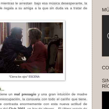
mientras le arrestan bajo esa música desesperante, la
le regala a su amiga a la que sin duda va a tratar de
MÚ
CO
"Cierra los ojos"
ESCENA
SI
RÍ
TÚ…
tiene un
mal presagio
y una gran intuición de madre
reocupación, la consuela con todo el cariño que tiene.
 contrasta enormemente con esta nueva actitud de
or del
Club 2001
, un bar de alterne. El último regalo de