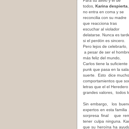
Para su alivio y el de
todos,
Karina despierta
,
no entra en coma y se
reconcilia con su madre
que reacciona tras
escuchar al violador
delatarse. Nunca es tard
si el perdón es sincero.
Pero lejos de celebrarlo,
a pesar de ser el hombr
más feliz del mundo,
Carlos tiene la suficien
punk que pasa en la sala
suerte. Esto dice mucho
comportamientos que son
letras que el el Hereder
grandes valores, todos lo
Sin embargo, los bueno
expertos en esta familia
sorpresa final que rem
tener culpa ninguna. Ka
que su heroína ha ayuda