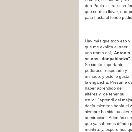
don Pablo le trae esa f
que se deja llevar, que p
pata hasta el fondo pudi
Hay más que todo eso y
que me explica el traer
una trama así,
Antonio
se nos “donpabloriza”
Se siente importante,
poderoso, respetado y
mimado, y esto le gusta,
le engancha. Presume d
haber aprendido del
alférez y de tener su
estilo: “aprendí del mejo
decía mientras bebía el
siempre ha sido su alter
admiración. Además cuent
que ya sabemos dónde pill
mentira, y, esperemos q