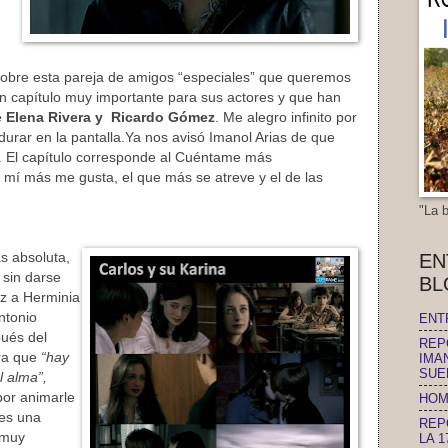
 sobre esta pareja de amigos “especiales” que queremos
Un capítulo muy importante para sus actores y que han
e
Elena Rivera y Ricardo Gómez
. Me alegro infinito por
durar en la pantalla.Ya nos avisó Imanol Arias de que
. El capítulo corresponde al Cuéntame más
a mí más me gusta, el que más se atreve y el de las
"La 
s absoluta,
EN
 sin darse
BL
z a Herminia
ntonio
ENT
pués del
REP
ra que
“hay
IMA
SUE
l alma”,
por animarle
HOM
es una
REP
 muy
LA 