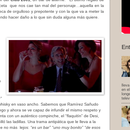
aceta que nos cae tan mal del personaje…aquella en la
eca de orgulloso y prepotente y con la que va a meter la
endo hacer daño a lo que sin duda alguna más quiere.
Ent
.
e
llev
en e
long
telev
r”
 whisky en vaso ancho. Sabemos que Ramírez Sañudo
 ego y ahora se ve capaz de infundir el mismo respeto y
a con un auténtico compinche, el “flaquitín” de Desi,
ó las ladillas. Una trama antipática que le lleva a la
ue no más lejos:
“es un bar” “uno muy bonito” “de esos