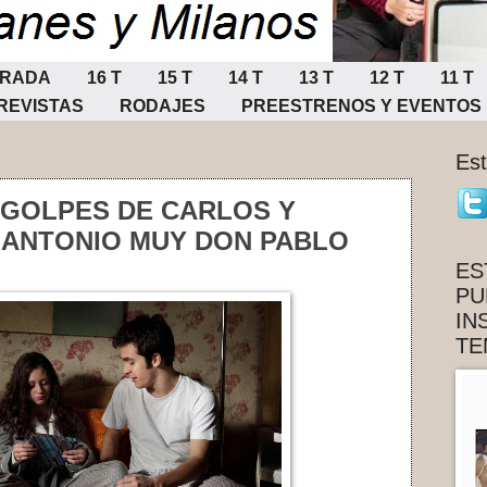
ORADA
16 T
15 T
14 T
13 T
12 T
11 T
REVISTAS
RODAJES
PREESTRENOS Y EVENTOS
Es
 GOLPES DE CARLOS Y
N ANTONIO MUY DON PABLO
ES
PU
IN
TE