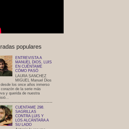
radas populares
ENTREVISTA A
MANUEL DIOS, LUIS
EN CUÉNTAME
CÓMO PASÓ
LAURA SANCHEZ
MIGUEL Manuel Dios
a desde los once años inmerso
l corazón de la serie más
eva y querida de nuestra
isió...
CUENTAME 298.
SAGRILLAS
CONTRA LUIS Y
LOS ALCÁNTARA A
SU LADO