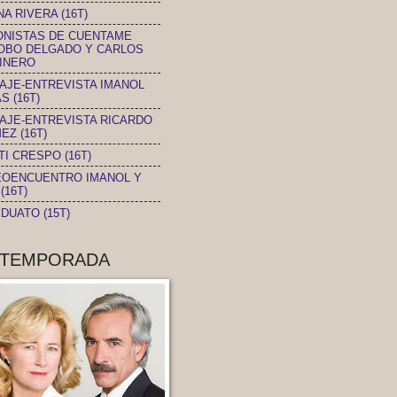
A RIVERA (16T)
ONISTAS DE CUENTAME
OBO DELGADO Y CARLOS
INERO
AJE-ENTREVISTA IMANOL
S (16T)
AJE-ENTREVISTA RICARDO
EZ (16T)
TI CRESPO (16T)
EOENCUENTRO IMANOL Y
(16T)
DUATO (15T)
 TEMPORADA