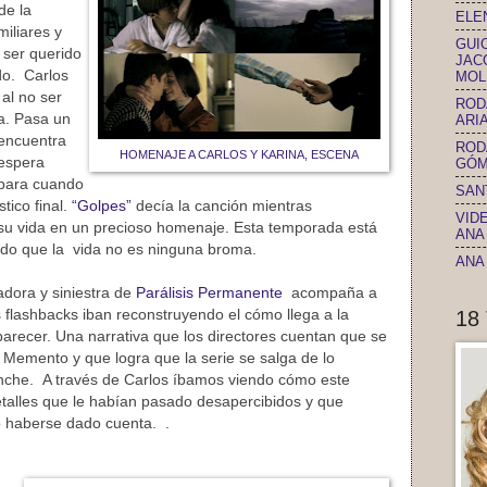
de la
ELEN
iliares y
GUI
ser querido
JAC
do. Carlos
MOL
al no ser
ROD
na. Pasa un
ARIA
 encuentra
ROD
HOMENAJE A CARLOS Y KARINA, ESCENA
 espera
GÓM
e para cuando
SAN
stico final.
“Golpes”
decía la canción mientras
VID
 su vida en un precioso homenaje. Esta temporada está
ANA 
o que la vida no es ninguna broma.
ANA 
dora y siniestra de
Parálisis Permanente
acompaña a
s flashbacks iban reconstruyendo el cómo llega a la
18
parecer. Una narrativa que los directores cuentan que se
a Memento y que logra que la serie se salga de lo
anche. A través de Carlos íbamos viendo cómo este
etalles que le habían pasado desapercibidos y que
 haberse dado cuenta. .