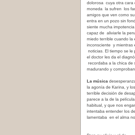
dolorosa cuya otra cara 
moneda la sufren los fam
amigos que ven como su 
entra en un pozo sin fon
siente mucha impotencia 
capaz de aliviarle la pe
miedo terrible cuando la
inconsciente y mientras
noticias. El tiempo se l
el doctor les da el diagnó
recordaba a la chica de
madurando y comproband
La música
desesperanza
la agonía de Karina, y lo
terrible decisión de desa
parece a la de la películ
habitual, y que nos eng
intentaba entender los d
lamentaba en el alma no