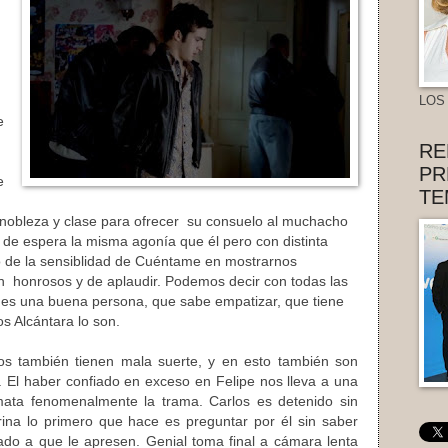
LOS
e
RE
PR
e
TE
te nobleza y clase para ofrecer su consuelo al muchacho
 de espera la misma agonía que él pero con distinta
 de la sensiblidad de Cuéntame en mostrarnos
 honrosos y de aplaudir. Podemos decir con todas las
o es una buena persona, que sabe empatizar, que tiene
s Alcántara lo son.
s también tienen mala suerte, y en esto también son
 . El haber confiado en exceso en Felipe nos lleva a una
ata fenomenalmente la trama. Carlos es detenido sin
rina lo primero que hace es preguntar por él sin saber
do a que le apresen. Genial toma final a cámara lenta